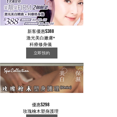
新客優惠$388
激光美白嫩膚+
科療修身儀
立即預約
優惠$298
玫瑰檜木塑身護理