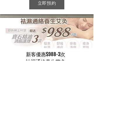
立即預約
新客優惠$988-3次​
袪濕通絡養生艾灸
立即預約