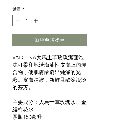
格
數量
*
新增至購物車
VALCENA大馬士革玫瑰潔面泡
沫可柔和地清潔油性皮膚上的混
合物，使肌膚散發出純淨的光
彩。皮膚清澈，新鮮且散發淡淡
的芬芳。
主要成分：大馬士革玫瑰水、金
縷梅花水
泵瓶
150
毫升