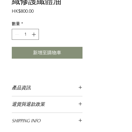
織修護纖體油
價
HK$800.00
格
數量
*
新增至購物車
產品資訊
-美體和治療功效，100％純天然。
退貨與退款政策
-揉合草藥萃取物和珍貴寶石，如紫水
晶、翡翠和海藻。
此處是退貨與退款政策。此處適合向客
-燃燒大量脂肪達至快速纖體效果，改
SHIPPING INFO
户說明如何處理不滿意的產品。退款或
善橙皮脂肪。
退換政策應力求簡單明瞭，這樣才能建
-加速循環，從而改善水分與毒素滯