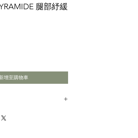
PYRAMIDE 腿部紓緩
新增至購物車
00％純天然。
珍貴寶石，如紅寶石、孔雀石和柏樹。
疲憊和肌肉繃緊的腿部特別有效，更可
緩靜脈曲張。
潤，柔軟和嫩滑肌膚。