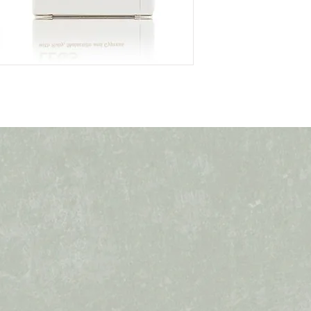
-保護細胞對抗衰老
活性成份:
-冷壓植物油：玫瑰
子。
-香薰精油：天竺葵
瑰、雪松。
-天然植物，寶石及
瑙、白銀、橡樹、當