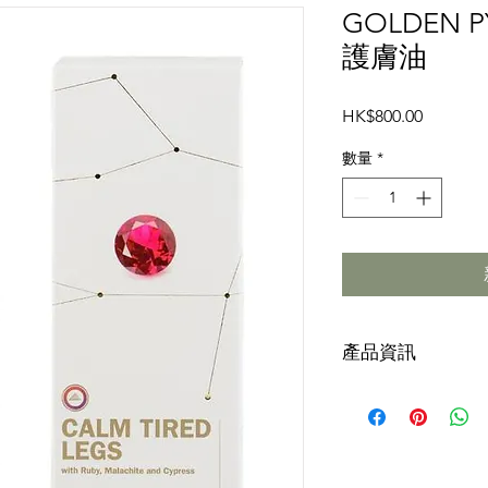
GOLDEN 
護膚油
價
HK$800.00
格
數量
*
產品資訊
-美體和治療功效，1
-揉合草藥萃取物和
-促進血液循環，對
預防抽筋，痕癢或舒
-提供即時保濕：滋