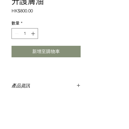
升護膚油
價
HK$800.00
格
數量
*
新增至購物車
產品資訊
-美體和治療功效，100％純天然。
-揉合草藥萃取物和珍貴寶石，如孔雀
石、紫翠玉和可可豆。
-予人開心喜悅及穩定情緒。可可豆誘
發安多芬（快樂和愉悅的荷爾蒙）。
-提供即時保濕、滋潤，柔軟和嫩滑肌