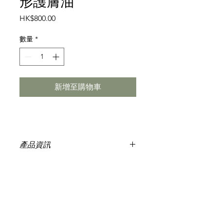
形護膚油
價
HK$800.00
格
數量
*
新增至購物車
產品資訊
產品特色:
•防止脂肪囤積，刺激循環
•加速毒素排出
•促進新陳代謝