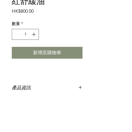
紅舒緩油
價
HK$800.00
格
數量
*
新增至購物車
產品資訊
-美體和治療功效，100％純天然。
-揉合草藥萃取物和珍貴寶石，如鑽
石、紅碧玉或洋甘菊。
-鎮靜疼痛，發癢或發紅皮膚或過敏問
題，包括皮炎、牛皮癬、濕疹、燒傷和
曬傷或脫毛。