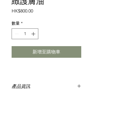
緻護膚油
價
HK$800.00
格
數量
*
新增至購物車
產品資訊
-美體和治療功效，100％純天然。
-揉合草藥萃取物和珍貴寶石，如黃
玉、青金石、薄荷。
-預防及改善鬆弛皮膚和妊娠紋。緊緻
和保養真皮纖維，增加皮膚密度和彈
性。