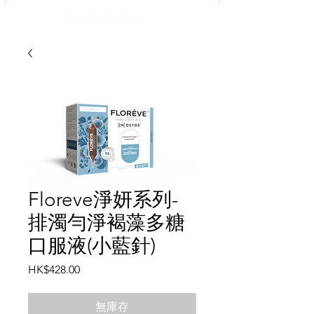
Floreve淨妍系列-
排濁勻淨褐藻多糖
口服液(小藍針)
價
HK$428.00
格
無庫存