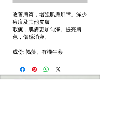
改善膚質，增強肌膚屏障。減少
痘痘及其他皮膚
瑕疵，肌膚更加勻淨。提亮膚
色，倍感消爽。
成份: 褐藻、有機牛蒡
營業時間
星期一至五：12:00pm - 9:00pm