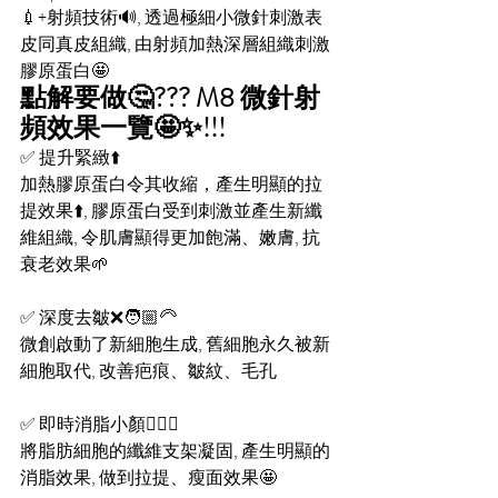
💉+射頻技術🔊, 透過極細小微針刺激表
皮同真皮組織, 由射頻加熱深層組織刺激
膠原蛋白🤩
點解要做🤔??? M8 微針射
頻效果一覽🤩✨!!!
✅ 提升緊緻⬆️
加熱膠原蛋白令其收縮，產生明顯的拉
提效果⬆️, 膠原蛋白受到刺激並產生新纖
維組織, 令肌膚顯得更加飽滿、嫩膚, 抗
衰老效果🌱
✅ 深度去皺❌🧑🏼‍🦳
微創啟動了新細胞生成, 舊細胞永久被新
細胞取代, 改善疤痕、皺紋、毛孔
✅ 即時消脂小顏🧏🏻‍♀️
將脂肪細胞的纖維支架凝固, 產生明顯的
消脂效果, 做到拉提、瘦面效果🤩