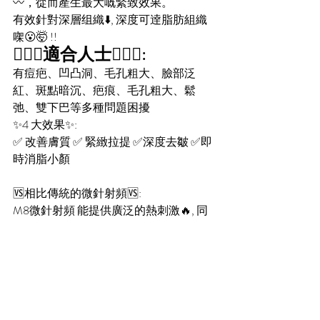
〰️，從而產生最大嘅緊致效果。
有效針對深層组織⬇️, 深度可逹脂肪組織
㗎😮🤯 !!
🧏🏻‍♀️適合人士🧏🏻‍♀️:
有痘疤、凹凸洞、毛孔粗大、臉部泛
紅、斑點暗沉、疤痕、毛孔粗大、鬆
弛、雙下巴等多種問題困擾
✨4 大效果✨:
✅ 改善膚質 ✅ 緊緻拉提 ✅深度去皺 ✅即
時消脂小顏
🆚相比傳統的微針射頻🆚:
M8微針射頻 能提供廣泛的熱刺激🔥, 同
更深層治療深度⬇️，治療效果更好!!!