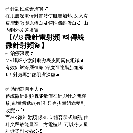
✅ 針對性改善膚質💕
在肌膚深處發射電波使肌膚加熱, 深入真
皮層刺激膠原蛋白及彈性纖維蛋白🥚, 由
內到外改善膚質
【M8 微針電射頻 🆚 傳統
微針射頻💫】
✅ 治療深度⏬
M8 嘅細小微針刺激表皮同真皮組織💉, 
有效針對深層组織, 深度可逹脂肪組織
⬇️！射頻再加熱肌膚深處🔥
✅ 熱能範圍更大🔥
傳統微針射頻嘅能量僅在針與針之間釋
放, 能量傳遞較有限, 只有少量組織受到
改變🤏🏻
而M8 微針射頻 係3D立體容積式加熱, 由
針尖釋放能量至上方電極片, 可以令大量
組織受到改變🤩🤩