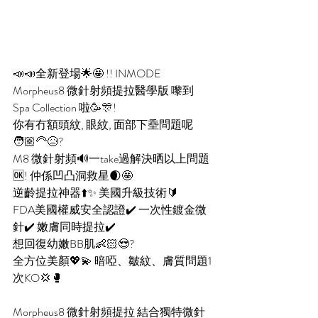
📣📣全新登場🌟🤩 !! INMODE 
Morpheus8 微針射頻提拉醫學版 嚟到 
Spa Collection 啦🥳🎊!
你有冇額頭紋, 眼紋, 面部下埀問題呢
🧑🏼‍🦳😥?
M8 微針射頻🔊一take過解決晒以上問題
🆗! 仲係凹凸洞救星🌒🤩
逆齡提拉神器⬆️✨ 美國升級技術🔰
FDA美國權威安全認證✔️ 一次性鍍金微
針✔️ 嫩膚同時提拉✔️
想回復幼嫩BB肌👶🏻😍?
全方位美顏💖💫 暗啞、皺紋、膚質問題1
次KO💢🥊
Morpheus8 微針射頻提拉 結合獨特微針