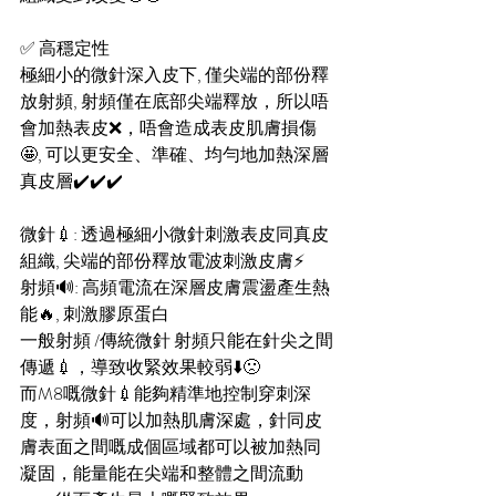
✅ 高穩定性
極細小的微針深入皮下, 僅尖端的部份釋
放射頻, 射頻僅在底部尖端釋放，所以唔
會加熱表皮❌，唔會造成表皮肌膚損傷
🤩, 可以更安全、準確、均勻地加熱深層
真皮層✔️✔️✔️
微針💉: 透過極細小微針刺激表皮同真皮
組織, 尖端的部份釋放電波刺激皮膚⚡
射頻🔊: 高頻電流在深層皮膚震盪產生熱
能🔥, 刺激膠原蛋白
一般射頻 /傳統微針 射頻只能在針尖之間
傳遞💉，導致收緊效果較弱⬇️🙁
而M8嘅微針💉能夠精準地控制穿刺深
度，射頻🔊可以加熱肌膚深處，針同皮
膚表面之間嘅成個區域都可以被加熱同
凝固，能量能在尖端和整體之間流動