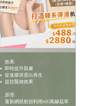
效果:
即時提升肌膚
促進膠原蛋白再生
提拉緊緻效果
原理:
重新網狀射頻利用600萬赫茲單