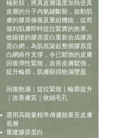
極射頻，將真皮層溫度加熱使真
皮層的分子內氫鍵斷裂，啟動肌
膚的膠原修復及重組機能，從而
做到肌膚即時提拉緊實的效果。
收縮後的膠原蛋白重新合成膠原
蛋白網，為肌底築起整個膠原蛋
白網絡作支撐，令已鬆弛的皮膚
回復彈性緊致，改善皮膚鬆弛，
提升輪廓，肌膚顯得飽滿豐盈
回復飽滿｜提拉緊致｜輪廓提升
｜改善膚質｜收細毛孔
運用高能量精準傳遞能量至皮膚
底層
重建膠原蛋白