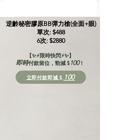
逆齡秘密膠原BB彈力槍​(全面+眼)
單次: $488
6次: $2880
【✨⚡限時快閃⚡✨】
即時
100
付款留位，勁減 $
！
100
立即付款即減 $