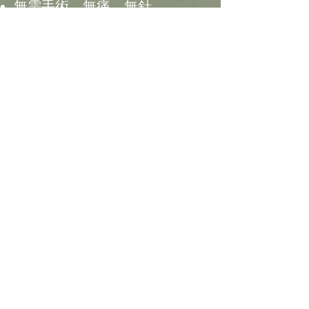
無需手術、無痛、無針
適用對象:
25歲以上肌膚
深黑眼圈、眼袋、皺紋等問題
護理小貼士:
加強防曬
補充保濕
條款及細則:
1. 以上優惠只適用於18歲或以上之 Spa Collection 新
客戶 (須出示証件以作核實)
2. 客戶請先登記及預約以享用此優惠
3. 參加者必須準時出席，如要更改療程時間，請於24
小時前致電更改，否則作棄權論