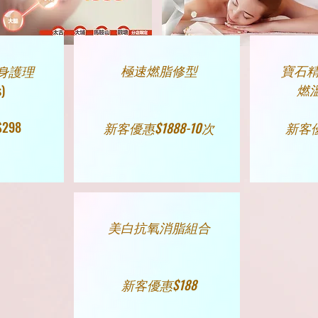
極速燃脂修型
寶石精
身護理
燃
)
298
​新客優惠$188
8-10次
​新客
美白抗氧消脂組合
​新客優惠$188