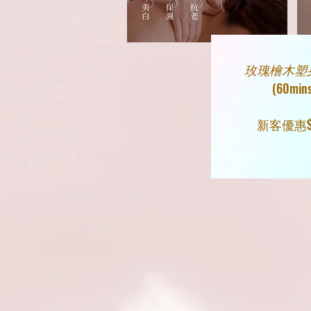
玫瑰檜木塑
(60mins
​新客優惠$