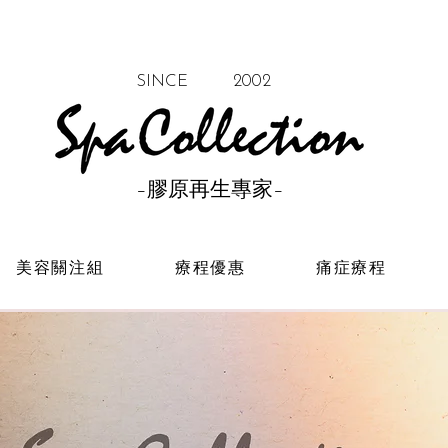
SINCE 2002
–膠原再生專家–
美容關注組
療程優惠
痛症療程