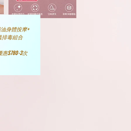
油身體按摩+
溫排毒組合
優惠$780-3次