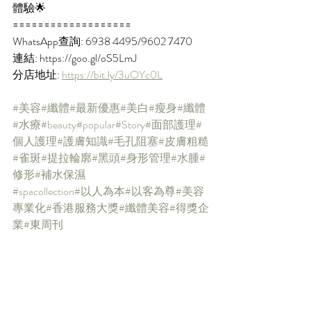
體驗🌟
===================
WhatsApp查詢: 6938 4495/9602 7470
連結: https://goo.gl/oS5LmJ
分店地址: 
https://bit.ly/3uOYc0L
#美容
#纖體
#最新優惠
#美白
#瘦身
#纖體
#水療
#beauty
#popular
#Story
#面部護理
#
個人護理
#護膚知識
#毛孔阻塞
#皮膚粗糙
#雀斑
#提拉輪廓
#黑頭
#身形管理
#水腫
#
修形
#補水保濕
#spacollection
#以人為本
#以客為尊
#美容
專業化
#香港服務大獎
#纖體美容
#得獎企
業
#東周刊