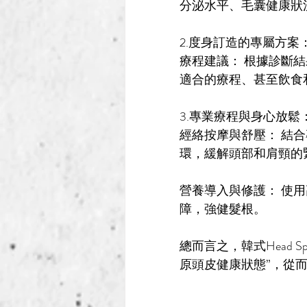
分泌水平、毛囊健康狀
2.度身訂造的專屬方案
療程建議： 根據診斷結
適合的療程、甚至飲食
3.專業療程與身心放鬆
經絡按摩與舒壓： 結
環，緩解頭部和肩頸的
營養導入與修護： 使
障，強健髮根。
總而言之，
韓式
Hea
原頭皮健康狀態”，從