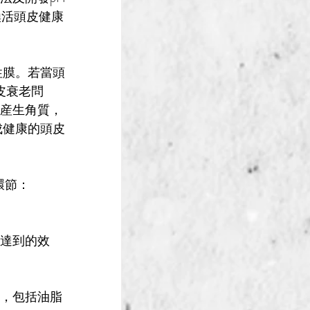
煥活頭皮健康
性膜。若當
頭
頭皮衰老問
會産生角質，
成健康的頭皮
心環節：
望達到的效
析，包括油脂