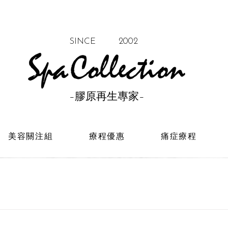
SINCE 2002
–膠原再生專家–
美容關注組
療程優惠
痛症療程