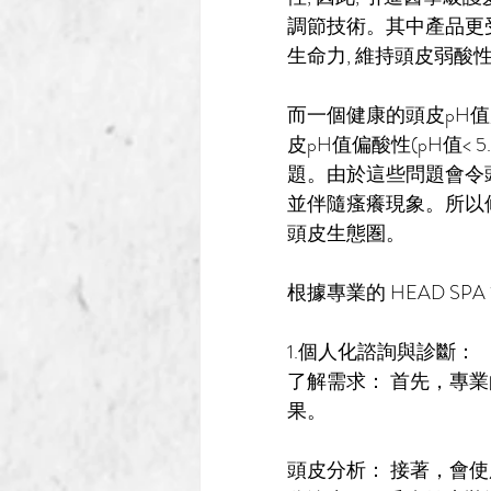
調節技術。其中產品更受
生命力, 
維持頭皮弱酸性
而一個健康的頭皮pH值應該維
皮pH值
偏酸性(
pH值
< 
題。由於這些問題會令
並伴隨瘙癢現象。所以
頭皮生態圏
。
根據專業的 HEAD SP
1.個人化諮詢與診斷：
了解需求： 首先，專
果。
頭皮分析： 接著，會