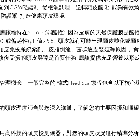
到CGMP認證。從根源調理，逆轉頭皮酸化, 能夠有效
防護罩, 打造健康頭皮環境
。
持在5 - 6.5 (弱酸性), 
因為皮膚的天然保護膜是酸
5.0)或偏鹼性(
pH值
> 6.5), 頭皮就有可能出現頭皮酸化或
頭皮免疫系統紊亂、皮脂倒流、菌群過度繁殖等原因， 
修復受損的頭皮屏障是首要任務, 應該提供充足營養以形
A 管理概念，一個完整的 
韓式
Head Spa 療程包含以下核
業的頭皮理療師會與您深入溝通，了解您的主要困擾和期
使用高科技的頭皮檢測儀器，對您的頭皮狀況進行精準分