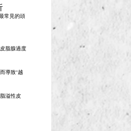
析
最常見的頭
激皮脂腺過度
而導致“越
發脂溢性皮