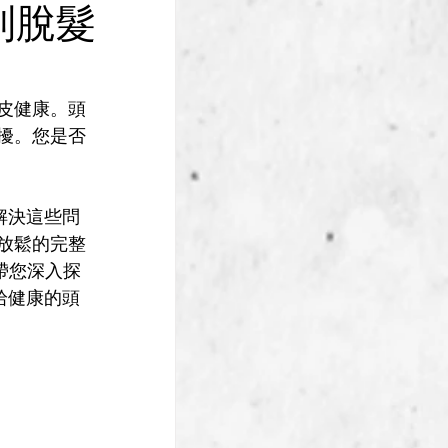
告別脫髮
皮健康。頭
擾。您是否
解決這些問
放鬆的完整
帶您深入探
 重拾健康的頭