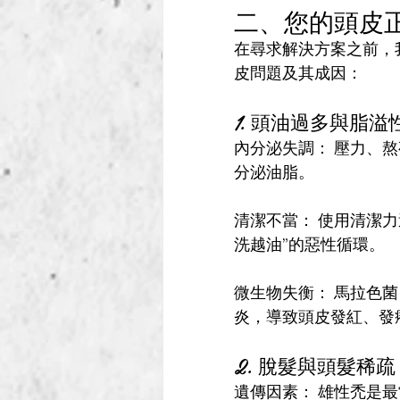
二、您的頭皮
在尋求解決方案之前，
皮問題及其成因：
1. 頭油過多與脂溢
內分泌失調： 壓力、
分泌油脂。
清潔不當： 使用清潔
洗越油”的惡性循環。
微生物失衡： 馬拉色
炎，導致頭皮發紅、發
2. 脫髮與頭髮稀疏
遺傳因素： 雄性禿是