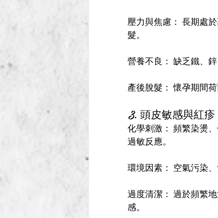
壓力與焦慮： 長期處
髮。
營養不良： 缺乏鐵、
產後脫髮： 懷孕期間
3. 頭皮敏感與紅疹
化學刺激： 頻繁染燙
過敏反應。
環境因素： 空氣污染
過度清潔： 過於頻繁
感。