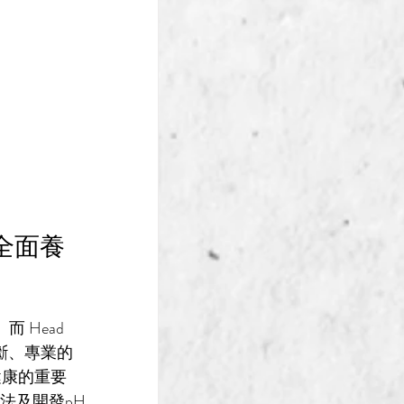
的全面養
Head 
斷、專業的
H健康的重要
法及
開發pH