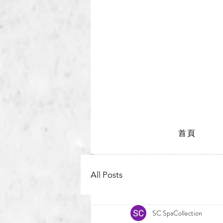
首頁
All Posts
SC SpaCollection