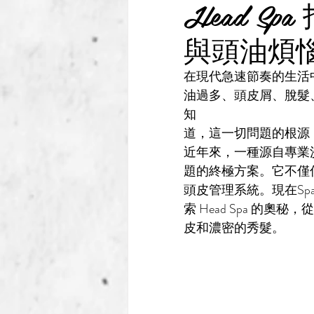
Head 
與頭油煩
在現代急速節奏的生活
油過多、頭皮屑、脫髮
知
道，這一切問題的根源
近年來，一種源自專業沙
題的終極方案。它不僅
頭皮管理系統。現在Spa Co
索 Head Spa 的
皮和濃密的秀髮。