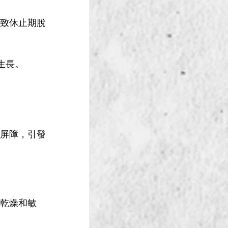
導致休止期脫
生長。
護屏障，引發
得乾燥和敏